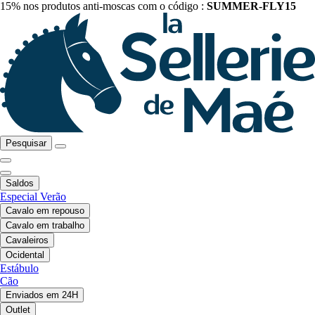
15% nos produtos anti-moscas com o código :
SUMMER-FLY15
Pesquisar
Saldos
Especial Verão
Cavalo em repouso
Cavalo em trabalho
Cavaleiros
Ocidental
Estábulo
Cão
Enviados em 24H
Outlet