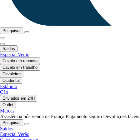
Pesquisar
Saldos
Especial Verão
Cavalo em repouso
Cavalo em trabalho
Cavaleiros
Ocidental
Estábulo
Cão
Enviados em 24H
Outlet
Marcas
Assistência pós-venda na França
Pagamento seguro
Devoluções fáceis
Pesquisar
Saldos
Especial Verão
Cavalo em repouso