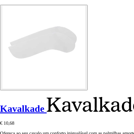
Kavalkade
€ 10,68
Ofereça ao seu cavalo um conforto inigualável com as palmilhas amor