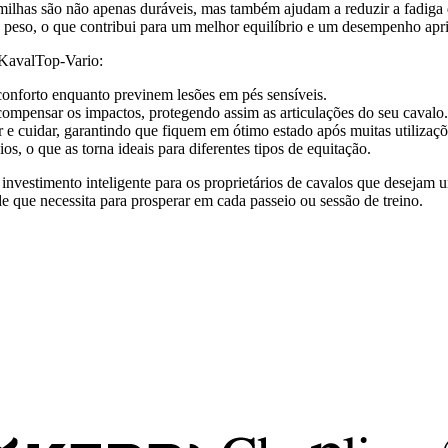
palmilhas são não apenas duráveis, mas também ajudam a reduzir a fadiga
o peso, o que contribui para um melhor equilíbrio e um desempenho ap
 KavalTop-Vario:
conforto enquanto previnem lesões em pés sensíveis.
ompensar os impactos, protegendo assim as articulações do seu cavalo.
r e cuidar, garantindo que fiquem em ótimo estado após muitas utilizaçõ
, o que as torna ideais para diferentes tipos de equitação.
estimento inteligente para os proprietários de cavalos que desejam un
de que necessita para prosperar em cada passeio ou sessão de treino.