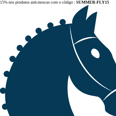
15% nos produtos anti-moscas com o código :
SUMMER-FLY15