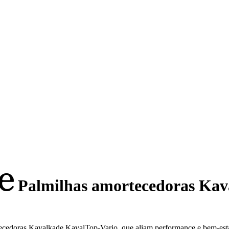
Palmilhas amortecedoras Kav
tecedoras Kavalkade KavalTop-Vario, que aliam performance e bem-est