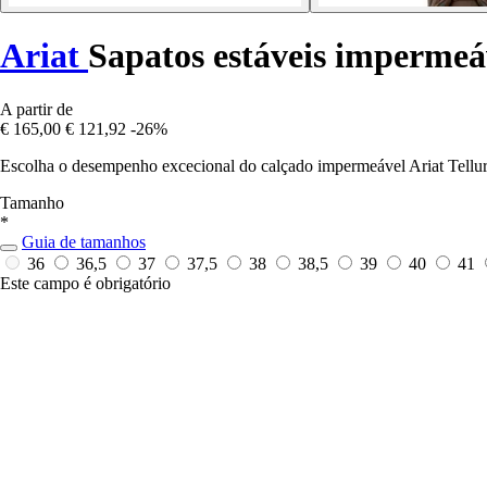
Ariat
Sapatos estáveis impermeá
A partir de
€ 165,00
€ 121,92
-26%
Escolha o desempenho excecional do calçado impermeável Ariat Tellurid
Tamanho
*
Guia de tamanhos
36
36,5
37
37,5
38
38,5
39
40
41
Este campo é obrigatório