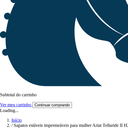
Subtotal do carrinho
Ver meu carrinho
Continuar comprando
Loading...
Início
/
Sapatos estáveis impermeáveis para mulher Ariat Telluride II 