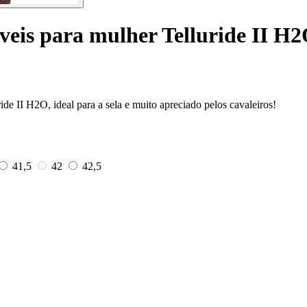
veis para mulher Telluride II H
e II H2O, ideal para a sela e muito apreciado pelos cavaleiros!
41,5
42
42,5