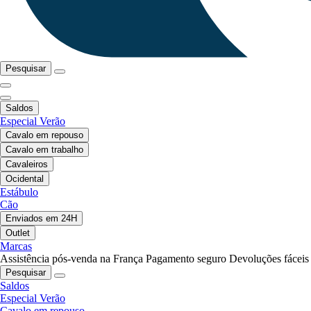
Pesquisar
Saldos
Especial Verão
Cavalo em repouso
Cavalo em trabalho
Cavaleiros
Ocidental
Estábulo
Cão
Enviados em 24H
Outlet
Marcas
Assistência pós-venda na França
Pagamento seguro
Devoluções fáceis
Pesquisar
Saldos
Especial Verão
Cavalo em repouso