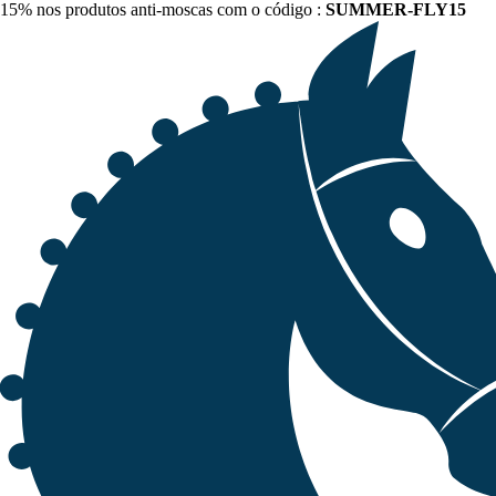
15% nos produtos anti-moscas com o código :
SUMMER-FLY15