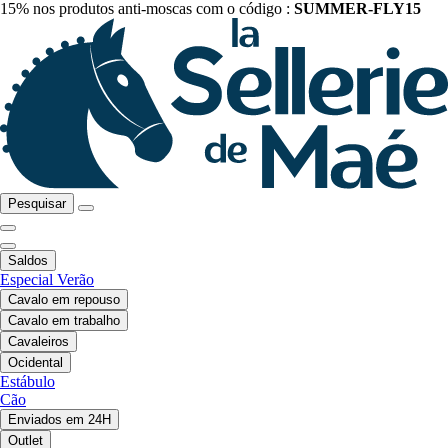
15% nos produtos anti-moscas com o código :
SUMMER-FLY15
Pesquisar
Saldos
Especial Verão
Cavalo em repouso
Cavalo em trabalho
Cavaleiros
Ocidental
Estábulo
Cão
Enviados em 24H
Outlet