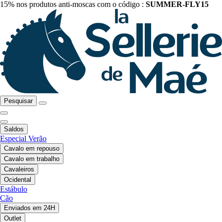
15% nos produtos anti-moscas com o código :
SUMMER-FLY15
Pesquisar
Saldos
Especial Verão
Cavalo em repouso
Cavalo em trabalho
Cavaleiros
Ocidental
Estábulo
Cão
Enviados em 24H
Outlet