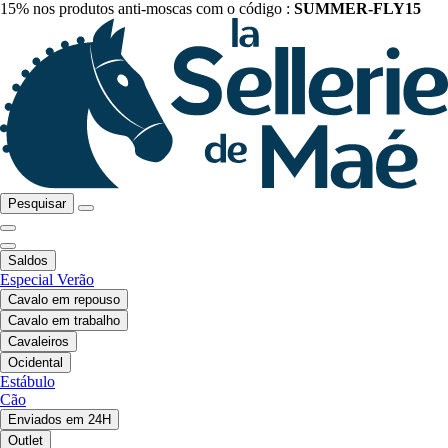
15% nos produtos anti-moscas com o código :
SUMMER-FLY15
Pesquisar
Saldos
Especial Verão
Cavalo em repouso
Cavalo em trabalho
Cavaleiros
Ocidental
Estábulo
Cão
Enviados em 24H
Outlet