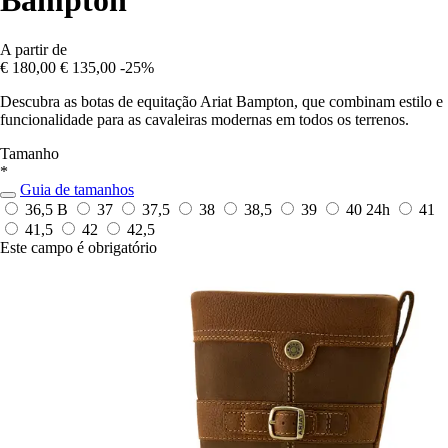
Bampton
A partir de
€ 180,00
€ 135,00
-25%
Descubra as botas de equitação Ariat Bampton, que combinam estilo e
funcionalidade para as cavaleiras modernas em todos os terrenos.
Tamanho
*
Guia de tamanhos
36,5 B
37
37,5
38
38,5
39
40
24h
41
41,5
42
42,5
Este campo é obrigatório