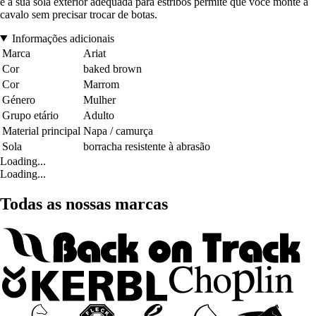
e a sua sola exterior adequada para estribos permite que você monte a
cavalo sem precisar trocar de botas.
Informações adicionais
Marca
Ariat
Cor
baked brown
Cor
Marrom
Género
Mulher
Grupo etário
Adulto
Material principal
Napa / camurça
Sola
borracha resistente à abrasão
Loading...
Loading...
Todas as nossas marcas