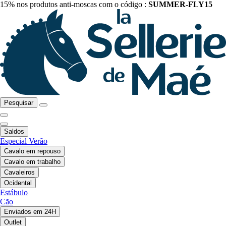
15% nos produtos anti-moscas com o código :
SUMMER-FLY15
Pesquisar
Saldos
Especial Verão
Cavalo em repouso
Cavalo em trabalho
Cavaleiros
Ocidental
Estábulo
Cão
Enviados em 24H
Outlet