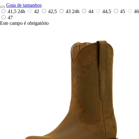
Guia de tamanhos
41,5
24h
42
42,5
43
24h
44
44,5
45
46
47
Este campo é obrigatório