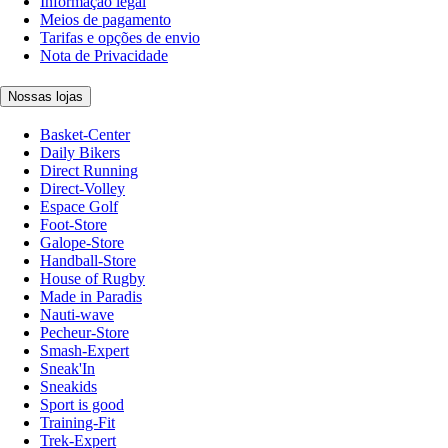
Informação legal
Meios de pagamento
Tarifas e opções de envio
Nota de Privacidade
Nossas lojas
Basket-Center
Daily Bikers
Direct Running
Direct-Volley
Espace Golf
Foot-Store
Galope-Store
Handball-Store
House of Rugby
Made in Paradis
Nauti-wave
Pecheur-Store
Smash-Expert
Sneak'In
Sneakids
Sport is good
Training-Fit
Trek-Expert