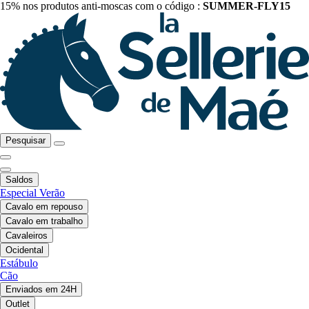
15% nos produtos anti-moscas com o código :
SUMMER-FLY15
Pesquisar
Saldos
Especial Verão
Cavalo em repouso
Cavalo em trabalho
Cavaleiros
Ocidental
Estábulo
Cão
Enviados em 24H
Outlet