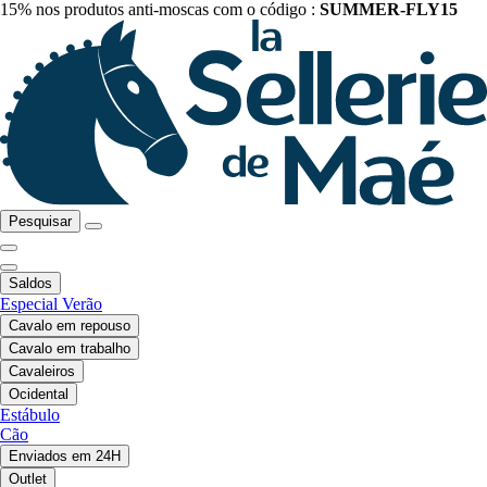
15% nos produtos anti-moscas com o código :
SUMMER-FLY15
Pesquisar
Saldos
Especial Verão
Cavalo em repouso
Cavalo em trabalho
Cavaleiros
Ocidental
Estábulo
Cão
Enviados em 24H
Outlet