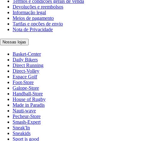
Termos e condições gerais de venda
Devoluções e reembolsos
Informação legal
Meios de pagamento
Tarifas e opções de envio
Nota de Privacidade
Nossas lojas
Basket-Center
Daily Bikers
Direct Running
Direct-Volley
Espace Golf
Foot-Store
Galope-Store
Handball-Store
House of Rugby
Made in Paradis
Nauti-wave
Pecheur-Store
Smash-Expert
Sneak'In
Sneakids
Sport is good