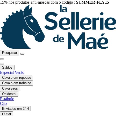
15% nos produtos anti-moscas com o código :
SUMMER-FLY15
Pesquisar
Saldos
Especial Verão
Cavalo em repouso
Cavalo em trabalho
Cavaleiros
Ocidental
Estábulo
Cão
Enviados em 24H
Outlet