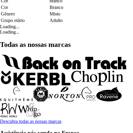
Cor
branco
Cor
Branco
Género
Misto
Grupo etário
Adulto
Loading...
Loading...
Todas as nossas marcas
Descubra todas as nossas marcas
Assistência pós-venda na França