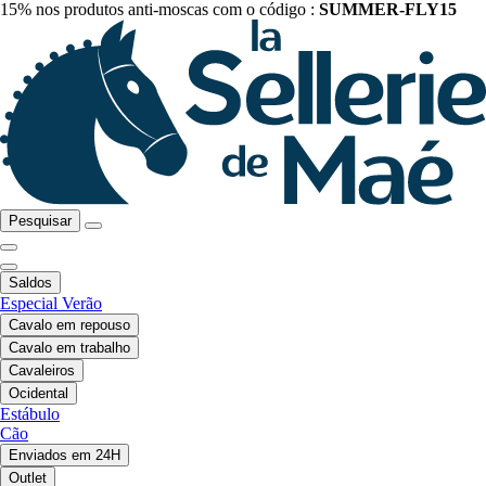
15% nos produtos anti-moscas com o código :
SUMMER-FLY15
Pesquisar
Saldos
Especial Verão
Cavalo em repouso
Cavalo em trabalho
Cavaleiros
Ocidental
Estábulo
Cão
Enviados em 24H
Outlet