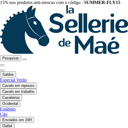
15% nos produtos anti-moscas com o código :
SUMMER-FLY15
Pesquisar
Saldos
Especial Verão
Cavalo em repouso
Cavalo em trabalho
Cavaleiros
Ocidental
Estábulo
Cão
Enviados em 24H
Outlet