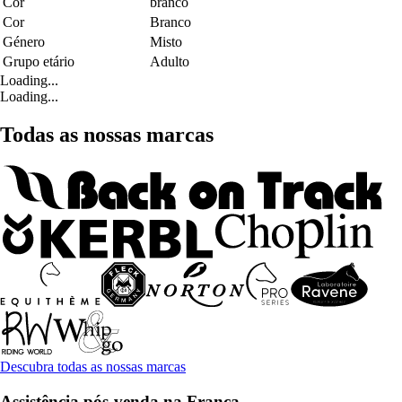
Cor
branco
Cor
Branco
Género
Misto
Grupo etário
Adulto
Loading...
Loading...
Todas as nossas marcas
Descubra todas as nossas marcas
Assistência pós-venda na França