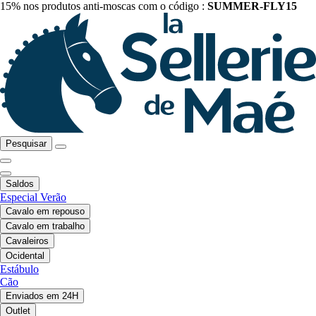
15% nos produtos anti-moscas com o código :
SUMMER-FLY15
Pesquisar
Saldos
Especial Verão
Cavalo em repouso
Cavalo em trabalho
Cavaleiros
Ocidental
Estábulo
Cão
Enviados em 24H
Outlet