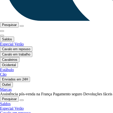
Pesquisar
Saldos
Especial Verão
Cavalo em repouso
Cavalo em trabalho
Cavaleiros
Ocidental
Estábulo
Cão
Enviados em 24H
Outlet
Marcas
Assistência pós-venda na França
Pagamento seguro
Devoluções fáceis
Pesquisar
Saldos
Especial Verão
Cavalo em repouso