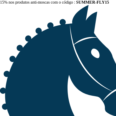
15% nos produtos anti-moscas com o código :
SUMMER-FLY15