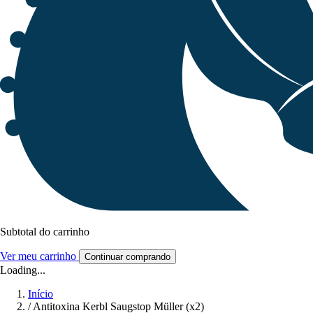
Subtotal do carrinho
Ver meu carrinho
Continuar comprando
Loading...
Início
/
Antitoxina Kerbl Saugstop Müller (x2)