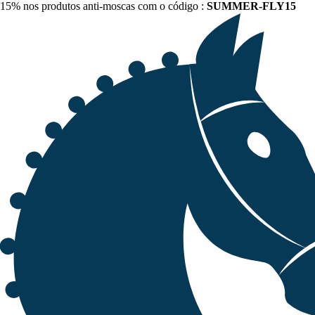
15% nos produtos anti-moscas com o código :
SUMMER-FLY15