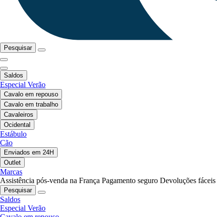
Pesquisar
Saldos
Especial Verão
Cavalo em repouso
Cavalo em trabalho
Cavaleiros
Ocidental
Estábulo
Cão
Enviados em 24H
Outlet
Marcas
Assistência pós-venda na França
Pagamento seguro
Devoluções fáceis
Pesquisar
Saldos
Especial Verão
Cavalo em repouso