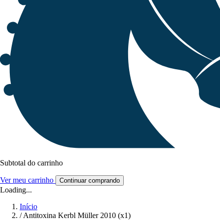
Subtotal do carrinho
Ver meu carrinho
Continuar comprando
Loading...
Início
/
Antitoxina Kerbl Müller 2010 (x1)