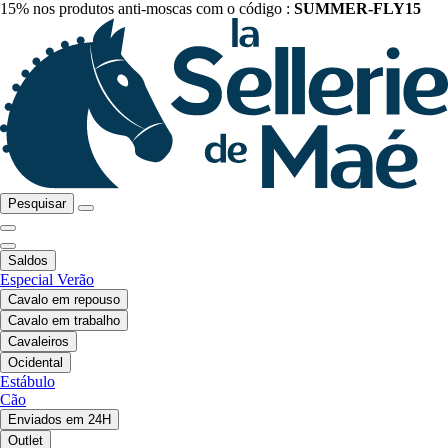
15% nos produtos anti-moscas com o código :
SUMMER-FLY15
Pesquisar
Saldos
Especial Verão
Cavalo em repouso
Cavalo em trabalho
Cavaleiros
Ocidental
Estábulo
Cão
Enviados em 24H
Outlet