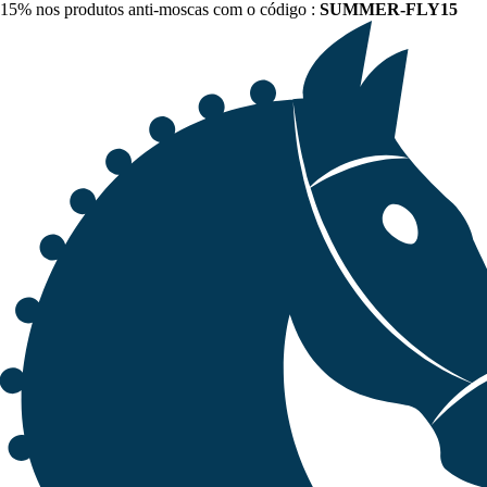
15% nos produtos anti-moscas com o código :
SUMMER-FLY15