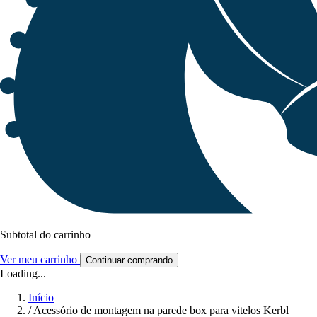
Subtotal do carrinho
Ver meu carrinho
Continuar comprando
Loading...
Início
/
Acessório de montagem na parede box para vitelos Kerbl