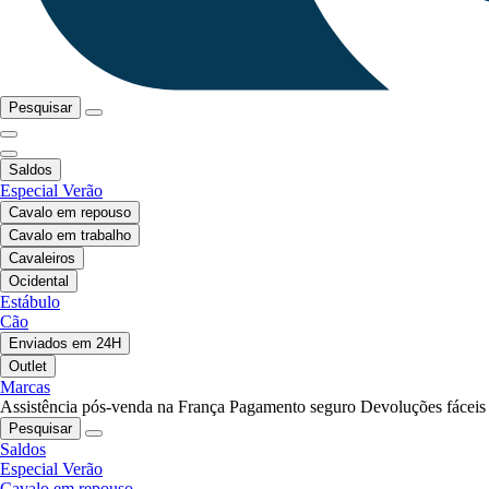
Pesquisar
Saldos
Especial Verão
Cavalo em repouso
Cavalo em trabalho
Cavaleiros
Ocidental
Estábulo
Cão
Enviados em 24H
Outlet
Marcas
Assistência pós-venda na França
Pagamento seguro
Devoluções fáceis
Pesquisar
Saldos
Especial Verão
Cavalo em repouso