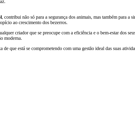
az.
.
l
, contribui não só para a segurança dos animais, mas também para a simp
pício ao crescimento dos bezerros.
qualquer criador que se preocupe com a eficiência e o bem-estar dos se
ção moderna.
teza de que está se comprometendo com uma gestão ideal das suas ativi