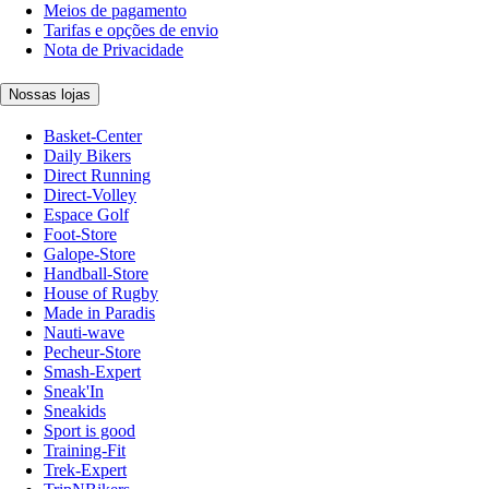
Meios de pagamento
Tarifas e opções de envio
Nota de Privacidade
Nossas lojas
Basket-Center
Daily Bikers
Direct Running
Direct-Volley
Espace Golf
Foot-Store
Galope-Store
Handball-Store
House of Rugby
Made in Paradis
Nauti-wave
Pecheur-Store
Smash-Expert
Sneak'In
Sneakids
Sport is good
Training-Fit
Trek-Expert