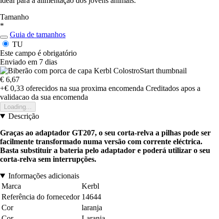
ideal para a alimentação dos jovens animais.
Tamanho
*
Guia de tamanhos
TU
Este campo é obrigatório
Enviado em 7 dias
€ 6,67
+€ 0,33
oferecidos na sua proxima encomenda
Creditados apos a
validacao da sua encomenda
Loading...
Descrição
Graças ao adaptador GT207, o seu corta-relva a pilhas pode ser
facilmente transformado numa versão com corrente eléctrica.
Basta substituir a bateria pelo adaptador e poderá utilizar o seu
corta-relva sem interrupções.
Informações adicionais
Marca
Kerbl
Referência do fornecedor
14644
Cor
laranja
Cor
Laranja