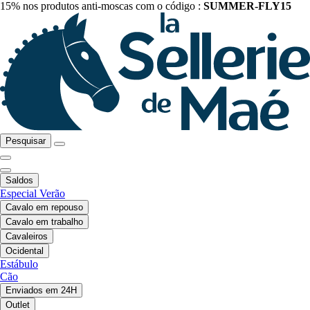
15% nos produtos anti-moscas com o código :
SUMMER-FLY15
Pesquisar
Saldos
Especial Verão
Cavalo em repouso
Cavalo em trabalho
Cavaleiros
Ocidental
Estábulo
Cão
Enviados em 24H
Outlet