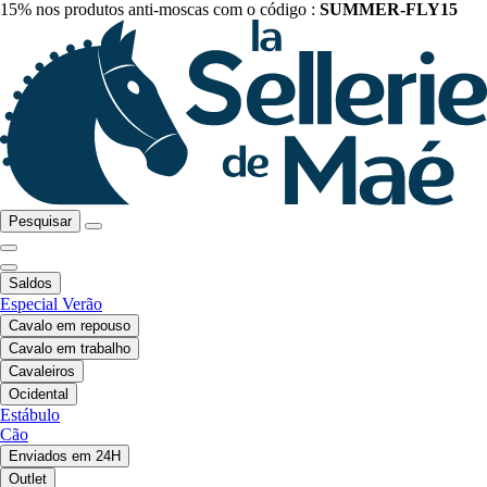
15% nos produtos anti-moscas com o código :
SUMMER-FLY15
Pesquisar
Saldos
Especial Verão
Cavalo em repouso
Cavalo em trabalho
Cavaleiros
Ocidental
Estábulo
Cão
Enviados em 24H
Outlet