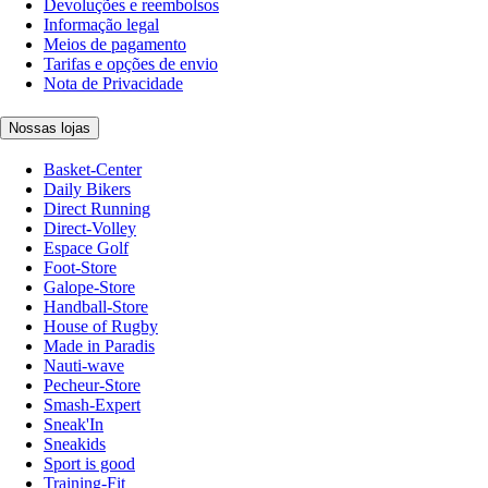
Devoluções e reembolsos
Informação legal
Meios de pagamento
Tarifas e opções de envio
Nota de Privacidade
Nossas lojas
Basket-Center
Daily Bikers
Direct Running
Direct-Volley
Espace Golf
Foot-Store
Galope-Store
Handball-Store
House of Rugby
Made in Paradis
Nauti-wave
Pecheur-Store
Smash-Expert
Sneak'In
Sneakids
Sport is good
Training-Fit