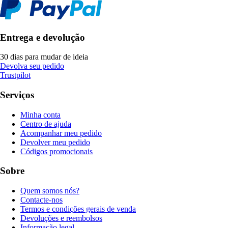
Entrega e devolução
30 dias para mudar de ideia
Devolva seu pedido
Trustpilot
Serviços
Minha conta
Centro de ajuda
Acompanhar meu pedido
Devolver meu pedido
Códigos promocionais
Sobre
Quem somos nós?
Contacte-nos
Termos e condições gerais de venda
Devoluções e reembolsos
Informação legal