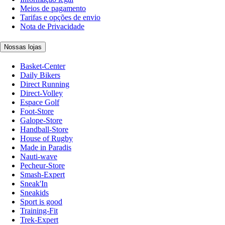
Meios de pagamento
Tarifas e opções de envio
Nota de Privacidade
Nossas lojas
Basket-Center
Daily Bikers
Direct Running
Direct-Volley
Espace Golf
Foot-Store
Galope-Store
Handball-Store
House of Rugby
Made in Paradis
Nauti-wave
Pecheur-Store
Smash-Expert
Sneak'In
Sneakids
Sport is good
Training-Fit
Trek-Expert