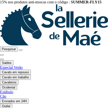
15% nos produtos anti-moscas com o código :
SUMMER-FLY15
Pesquisar
Saldos
Especial Verão
Cavalo em repouso
Cavalo em trabalho
Cavaleiros
Ocidental
Estábulo
Cão
Enviados em 24H
Outlet