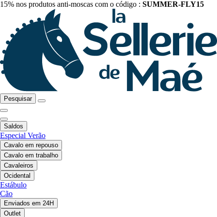
15% nos produtos anti-moscas com o código :
SUMMER-FLY15
Pesquisar
Saldos
Especial Verão
Cavalo em repouso
Cavalo em trabalho
Cavaleiros
Ocidental
Estábulo
Cão
Enviados em 24H
Outlet