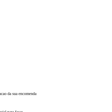
dacao da sua encomenda
cial para facas