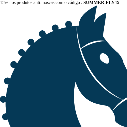
15% nos produtos anti-moscas com o código :
SUMMER-FLY15