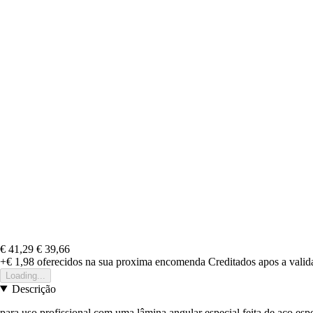
€ 41,29
€ 39,66
+€ 1,98
oferecidos na sua proxima encomenda
Creditados apos a vali
Loading...
Descrição
para uso profissional com uma lâmina angular especial feita de aço espe