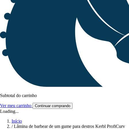
Subtotal do carrinho
Ver meu carrinho
Continuar comprando
Loading...
Início
/
Lâmina de barbear de um gume para destros Kerbl ProfiCurv