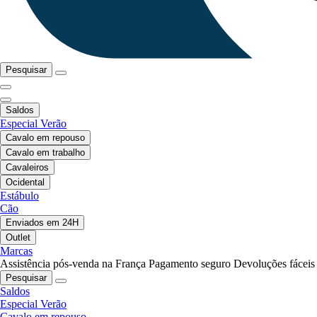
Pesquisar
Saldos
Especial Verão
Cavalo em repouso
Cavalo em trabalho
Cavaleiros
Ocidental
Estábulo
Cão
Enviados em 24H
Outlet
Marcas
Assistência pós-venda na França
Pagamento seguro
Devoluções fáceis
Pesquisar
Saldos
Especial Verão
Cavalo em repouso