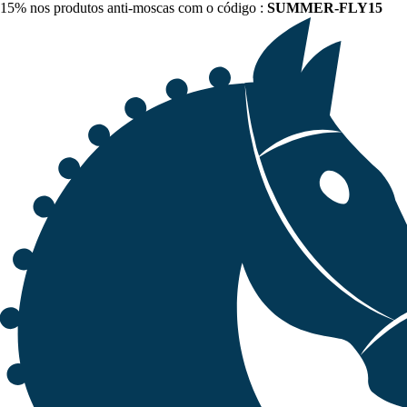
15% nos produtos anti-moscas com o código :
SUMMER-FLY15