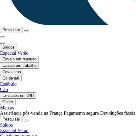
Pesquisar
Saldos
Especial Verão
Cavalo em repouso
Cavalo em trabalho
Cavaleiros
Ocidental
Estábulo
Cão
Enviados em 24H
Outlet
Marcas
Assistência pós-venda na França
Pagamento seguro
Devoluções fáceis
Pesquisar
Saldos
Especial Verão
Cavalo em repouso