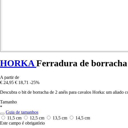
HORKA
Ferradura de borracha 
A partir de
€ 24,95
€ 18,71
-25%
Descubra o bit de borracha de 2 anéis para cavalos Horka: um aliado co
Tamanho
*
Guia de tamanhos
11,5 cm
12,5 cm
13,5 cm
14,5 cm
Este campo é obrigatório