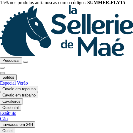
15% nos produtos anti-moscas com o código :
SUMMER-FLY15
Pesquisar
Saldos
Especial Verão
Cavalo em repouso
Cavalo em trabalho
Cavaleiros
Ocidental
Estábulo
Cão
Enviados em 24H
Outlet