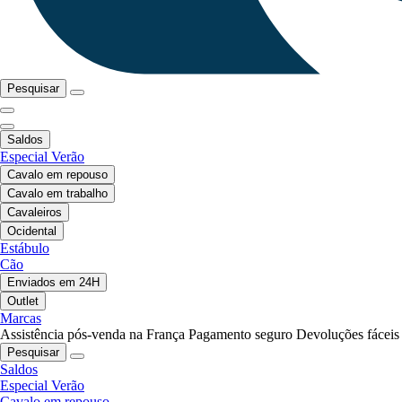
Pesquisar
Saldos
Especial Verão
Cavalo em repouso
Cavalo em trabalho
Cavaleiros
Ocidental
Estábulo
Cão
Enviados em 24H
Outlet
Marcas
Assistência pós-venda na França
Pagamento seguro
Devoluções fáceis
Pesquisar
Saldos
Especial Verão
Cavalo em repouso