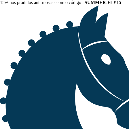
15% nos produtos anti-moscas com o código :
SUMMER-FLY15