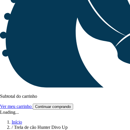
Subtotal do carrinho
Ver meu carrinho
Continuar comprando
Loading...
Início
/
Trela de cão Hunter Divo Up