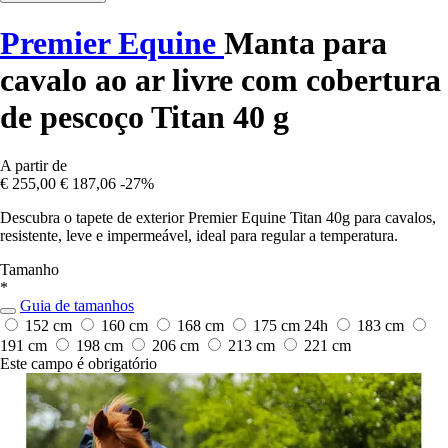
Premier Equine
Manta para
cavalo ao ar livre com cobertura
de pescoço Titan 40 g
A partir de
€ 255,00
€ 187,06
-27%
Descubra o tapete de exterior Premier Equine Titan 40g para cavalos,
resistente, leve e impermeável, ideal para regular a temperatura.
Tamanho
*
Guia de tamanhos
152 cm
160 cm
168 cm
175 cm
24h
183 cm
191 cm
198 cm
206 cm
213 cm
221 cm
Este campo é obrigatório