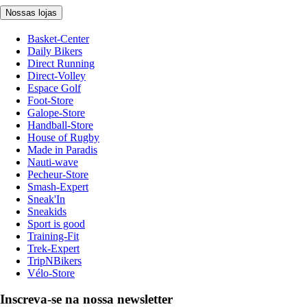
Nossas lojas
Basket-Center
Daily Bikers
Direct Running
Direct-Volley
Espace Golf
Foot-Store
Galope-Store
Handball-Store
House of Rugby
Made in Paradis
Nauti-wave
Pecheur-Store
Smash-Expert
Sneak'In
Sneakids
Sport is good
Training-Fit
Trek-Expert
TripNBikers
Vélo-Store
Inscreva-se na nossa newsletter