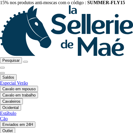
15% nos produtos anti-moscas com o código :
SUMMER-FLY15
Pesquisar
Saldos
Especial Verão
Cavalo em repouso
Cavalo em trabalho
Cavaleiros
Ocidental
Estábulo
Cão
Enviados em 24H
Outlet