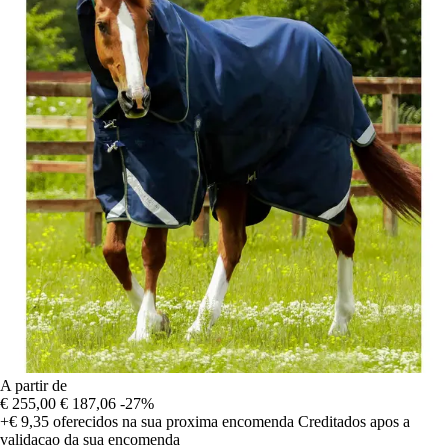
A partir de
€ 255,00
€ 187,06
-27%
+€ 9,35
oferecidos na sua proxima encomenda
Creditados apos a
validacao da sua encomenda