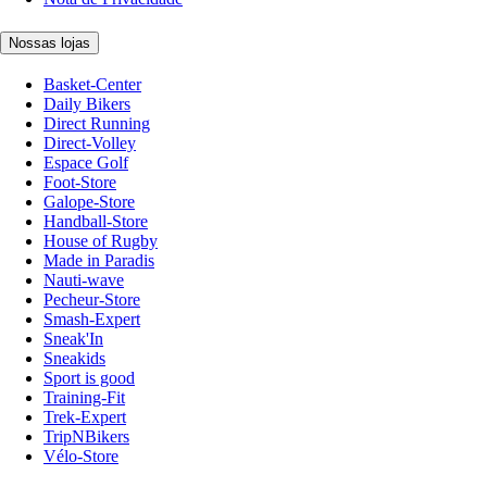
Nossas lojas
Basket-Center
Daily Bikers
Direct Running
Direct-Volley
Espace Golf
Foot-Store
Galope-Store
Handball-Store
House of Rugby
Made in Paradis
Nauti-wave
Pecheur-Store
Smash-Expert
Sneak'In
Sneakids
Sport is good
Training-Fit
Trek-Expert
TripNBikers
Vélo-Store