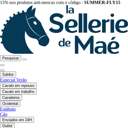
15% nos produtos anti-moscas com o código :
SUMMER-FLY15
Pesquisar
Saldos
Especial Verão
Cavalo em repouso
Cavalo em trabalho
Cavaleiros
Ocidental
Estábulo
Cão
Enviados em 24H
Outlet