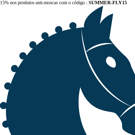
15% nos produtos anti-moscas com o código :
SUMMER-FLY15