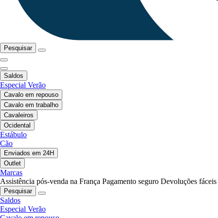
Pesquisar
Saldos
Especial Verão
Cavalo em repouso
Cavalo em trabalho
Cavaleiros
Ocidental
Estábulo
Cão
Enviados em 24H
Outlet
Marcas
Assistência pós-venda na França
Pagamento seguro
Devoluções fáceis
Pesquisar
Saldos
Especial Verão
Cavalo em repouso