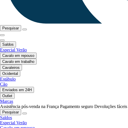
Pesquisar
Saldos
Especial Verão
Cavalo em repouso
Cavalo em trabalho
Cavaleiros
Ocidental
Estábulo
Cão
Enviados em 24H
Outlet
Marcas
Assistência pós-venda na França
Pagamento seguro
Devoluções fáceis
Pesquisar
Saldos
Especial Verão
Cavalo em repouso