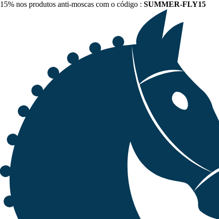
15% nos produtos anti-moscas com o código :
SUMMER-FLY15