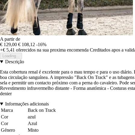
A partir de
€ 129,00
€ 108,12
-16%
+€ 5,41
oferecidos na sua proxima encomenda
Creditados apos a vali
Loading...
Descrição
Esta cobertura renal é excelente para o mau tempo e para o uso diário
boa circulação sanguínea. A impressão "Back On Track" e as tubagens s
sela e permitir um contacto próximo com a perna do cavaleiro. Pode ser
Revestimento infravermelho distante - Forma anatómica - Costuras esta
denier
Informações adicionais
Marca
Back on Track
Cor
azul
Cor
Azul
Género
Misto