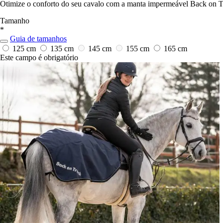
Otimize o conforto do seu cavalo com a manta impermeável Back on T
Tamanho
*
Guia de tamanhos
125 cm
135 cm
145 cm
155 cm
165 cm
Este campo é obrigatório