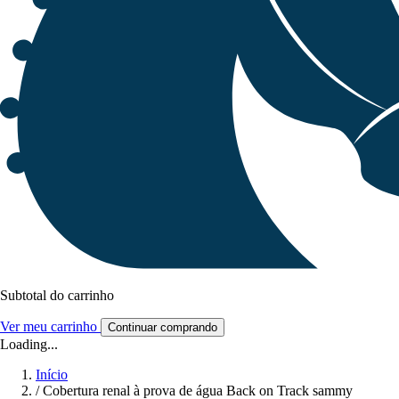
Subtotal do carrinho
Ver meu carrinho
Continuar comprando
Loading...
Início
/
Cobertura renal à prova de água Back on Track sammy