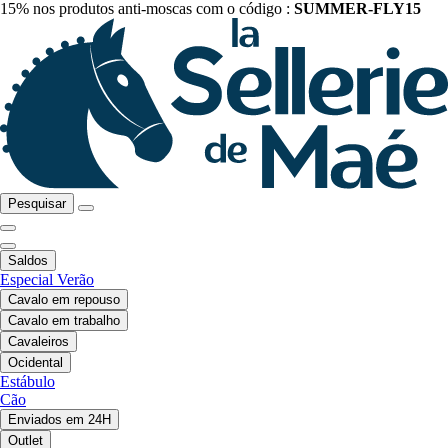
15% nos produtos anti-moscas com o código :
SUMMER-FLY15
Pesquisar
Saldos
Especial Verão
Cavalo em repouso
Cavalo em trabalho
Cavaleiros
Ocidental
Estábulo
Cão
Enviados em 24H
Outlet