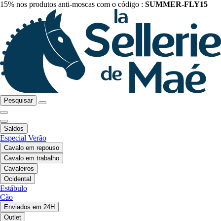
15% nos produtos anti-moscas com o código :
SUMMER-FLY15
Pesquisar
Saldos
Especial Verão
Cavalo em repouso
Cavalo em trabalho
Cavaleiros
Ocidental
Estábulo
Cão
Enviados em 24H
Outlet