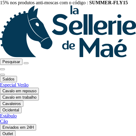
15% nos produtos anti-moscas com o código :
SUMMER-FLY15
Pesquisar
Saldos
Especial Verão
Cavalo em repouso
Cavalo em trabalho
Cavaleiros
Ocidental
Estábulo
Cão
Enviados em 24H
Outlet