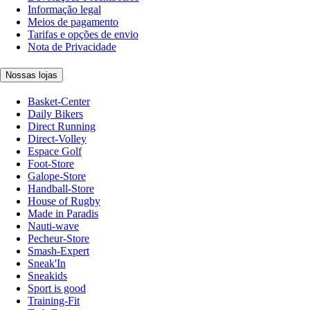
Informação legal
Meios de pagamento
Tarifas e opções de envio
Nota de Privacidade
Nossas lojas
Basket-Center
Daily Bikers
Direct Running
Direct-Volley
Espace Golf
Foot-Store
Galope-Store
Handball-Store
House of Rugby
Made in Paradis
Nauti-wave
Pecheur-Store
Smash-Expert
Sneak'In
Sneakids
Sport is good
Training-Fit