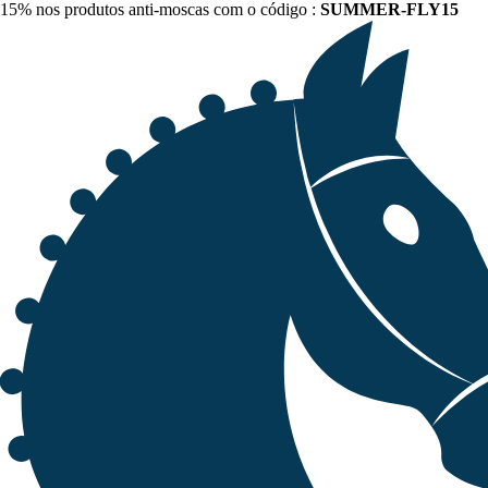
15% nos produtos anti-moscas com o código :
SUMMER-FLY15