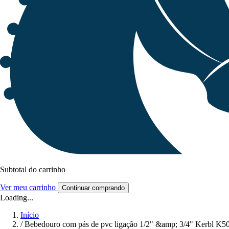
Subtotal do carrinho
Ver meu carrinho
Continuar comprando
Loading...
Início
/
Bebedouro com pás de pvc ligação 1/2" &amp; 3/4" Kerbl K5