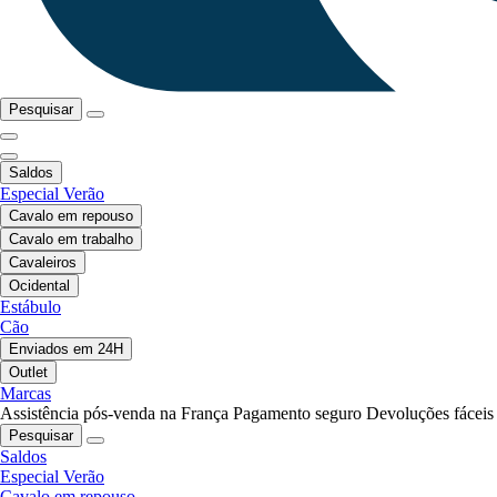
Pesquisar
Saldos
Especial Verão
Cavalo em repouso
Cavalo em trabalho
Cavaleiros
Ocidental
Estábulo
Cão
Enviados em 24H
Outlet
Marcas
Assistência pós-venda na França
Pagamento seguro
Devoluções fáceis
Pesquisar
Saldos
Especial Verão
Cavalo em repouso