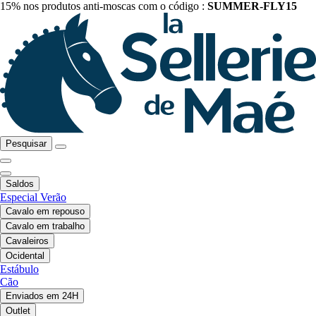
15% nos produtos anti-moscas com o código :
SUMMER-FLY15
Pesquisar
Saldos
Especial Verão
Cavalo em repouso
Cavalo em trabalho
Cavaleiros
Ocidental
Estábulo
Cão
Enviados em 24H
Outlet