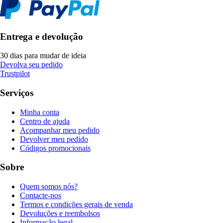
Entrega e devolução
30 dias para mudar de ideia
Devolva seu pedido
Trustpilot
Serviços
Minha conta
Centro de ajuda
Acompanhar meu pedido
Devolver meu pedido
Códigos promocionais
Sobre
Quem somos nós?
Contacte-nos
Termos e condições gerais de venda
Devoluções e reembolsos
Informação legal