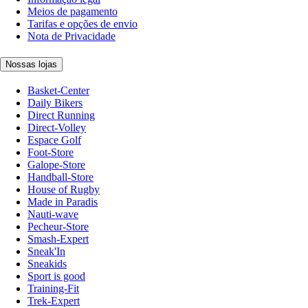
Meios de pagamento
Tarifas e opções de envio
Nota de Privacidade
Nossas lojas
Basket-Center
Daily Bikers
Direct Running
Direct-Volley
Espace Golf
Foot-Store
Galope-Store
Handball-Store
House of Rugby
Made in Paradis
Nauti-wave
Pecheur-Store
Smash-Expert
Sneak'In
Sneakids
Sport is good
Training-Fit
Trek-Expert