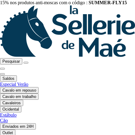
15% nos produtos anti-moscas com o código :
SUMMER-FLY15
Pesquisar
Saldos
Especial Verão
Cavalo em repouso
Cavalo em trabalho
Cavaleiros
Ocidental
Estábulo
Cão
Enviados em 24H
Outlet