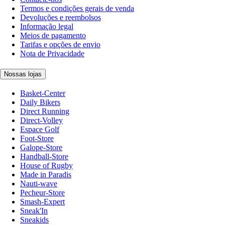
Termos e condições gerais de venda
Devoluções e reembolsos
Informação legal
Meios de pagamento
Tarifas e opções de envio
Nota de Privacidade
Nossas lojas
Basket-Center
Daily Bikers
Direct Running
Direct-Volley
Espace Golf
Foot-Store
Galope-Store
Handball-Store
House of Rugby
Made in Paradis
Nauti-wave
Pecheur-Store
Smash-Expert
Sneak'In
Sneakids