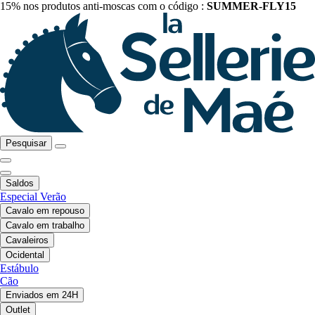
15% nos produtos anti-moscas com o código :
SUMMER-FLY15
Pesquisar
Saldos
Especial Verão
Cavalo em repouso
Cavalo em trabalho
Cavaleiros
Ocidental
Estábulo
Cão
Enviados em 24H
Outlet