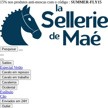
15% nos produtos anti-moscas com o código :
SUMMER-FLY15
Pesquisar
Saldos
Especial Verão
Cavalo em repouso
Cavalo em trabalho
Cavaleiros
Ocidental
Estábulo
Cão
Enviados em 24H
Outlet