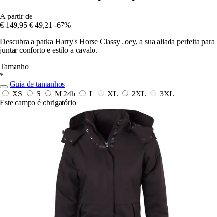
A partir de
€ 149,95
€ 49,21
-67%
Descubra a parka Harry's Horse Classy Joey, a sua aliada perfeita para
juntar conforto e estilo a cavalo.
Tamanho
*
Guia de tamanhos
XS
S
M
24h
L
XL
2XL
3XL
Este campo é obrigatório