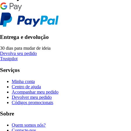
Entrega e devolução
30 dias para mudar de ideia
Devolva seu pedido
Trustpilot
Serviços
Minha conta
Centro de ajuda
Acompanhar meu pedido
Devolver meu pedido
Códigos promocionais
Sobre
Quem somos nós?
Contacte-nos