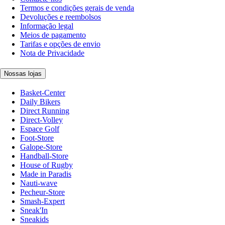
Termos e condições gerais de venda
Devoluções e reembolsos
Informação legal
Meios de pagamento
Tarifas e opções de envio
Nota de Privacidade
Nossas lojas
Basket-Center
Daily Bikers
Direct Running
Direct-Volley
Espace Golf
Foot-Store
Galope-Store
Handball-Store
House of Rugby
Made in Paradis
Nauti-wave
Pecheur-Store
Smash-Expert
Sneak'In
Sneakids