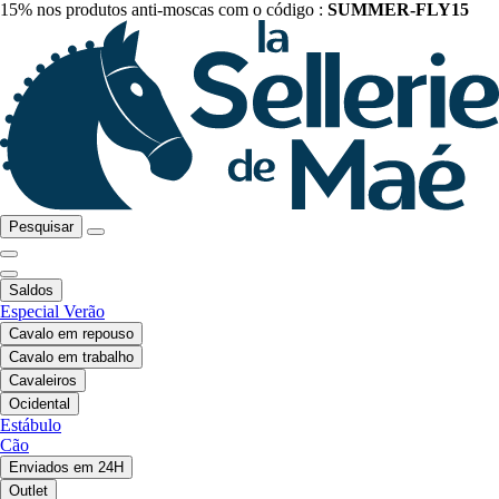
15% nos produtos anti-moscas com o código :
SUMMER-FLY15
Pesquisar
Saldos
Especial Verão
Cavalo em repouso
Cavalo em trabalho
Cavaleiros
Ocidental
Estábulo
Cão
Enviados em 24H
Outlet