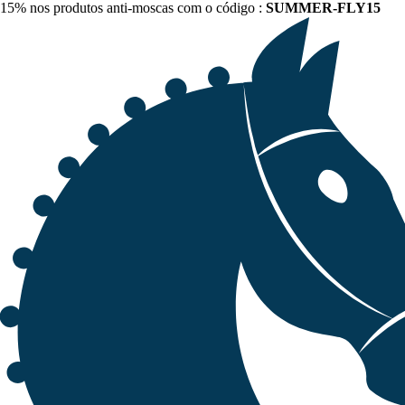
15% nos produtos anti-moscas com o código :
SUMMER-FLY15