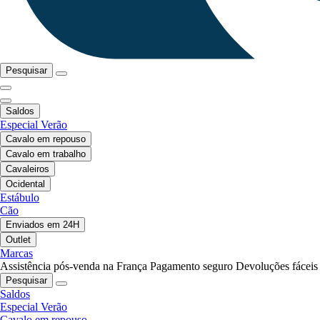
Pesquisar
Saldos
Especial Verão
Cavalo em repouso
Cavalo em trabalho
Cavaleiros
Ocidental
Estábulo
Cão
Enviados em 24H
Outlet
Marcas
Assistência pós-venda na França
Pagamento seguro
Devoluções fáceis
Pesquisar
Saldos
Especial Verão
Cavalo em repouso