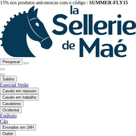
15% nos produtos anti-moscas com o código :
SUMMER-FLY15
Pesquisar
Saldos
Especial Verão
Cavalo em repouso
Cavalo em trabalho
Cavaleiros
Ocidental
Estábulo
Cão
Enviados em 24H
Outlet