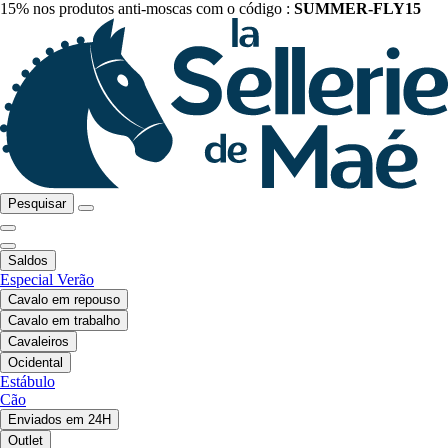
15% nos produtos anti-moscas com o código :
SUMMER-FLY15
Pesquisar
Saldos
Especial Verão
Cavalo em repouso
Cavalo em trabalho
Cavaleiros
Ocidental
Estábulo
Cão
Enviados em 24H
Outlet