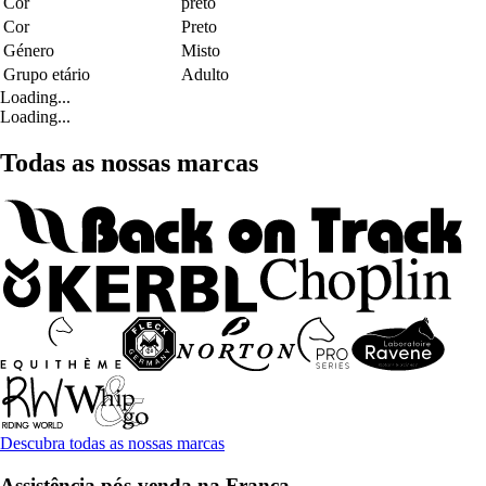
Cor
preto
Cor
Preto
Género
Misto
Grupo etário
Adulto
Loading...
Loading...
Todas as nossas marcas
Descubra todas as nossas marcas
Assistência pós-venda na França