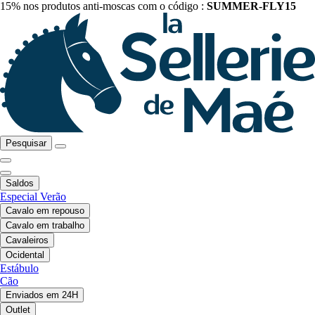
15% nos produtos anti-moscas com o código :
SUMMER-FLY15
Pesquisar
Saldos
Especial Verão
Cavalo em repouso
Cavalo em trabalho
Cavaleiros
Ocidental
Estábulo
Cão
Enviados em 24H
Outlet