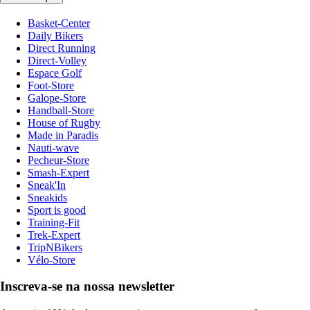
Basket-Center
Daily Bikers
Direct Running
Direct-Volley
Espace Golf
Foot-Store
Galope-Store
Handball-Store
House of Rugby
Made in Paradis
Nauti-wave
Pecheur-Store
Smash-Expert
Sneak'In
Sneakids
Sport is good
Training-Fit
Trek-Expert
TripNBikers
Vélo-Store
Inscreva-se na nossa newsletter