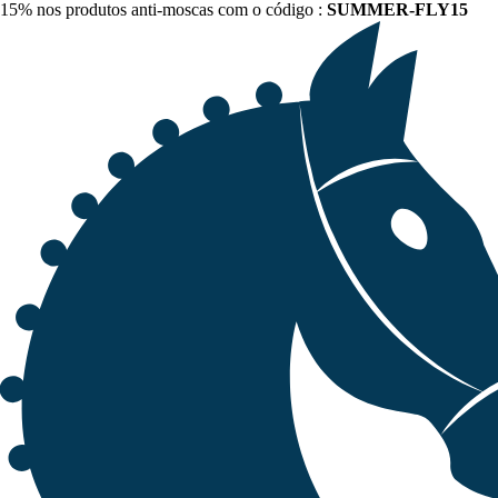
15% nos produtos anti-moscas com o código :
SUMMER-FLY15