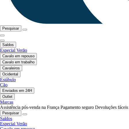
Pesquisar
Saldos
Especial Verão
Cavalo em repouso
Cavalo em trabalho
Cavaleiros
Ocidental
Estábulo
Cão
Enviados em 24H
Outlet
Marcas
Assistência pós-venda na França
Pagamento seguro
Devoluções fáceis
Pesquisar
Saldos
Especial Verão
Cavalo em repouso