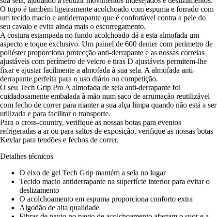
sua sela, ajudando a reduzir movimentos indesejados e deslizamentos.
O topo é também ligeiramente acolchoado com espuma e forrado com
um tecido macio e antiderrapante que é confortável contra a pele do
seu cavalo e evita ainda mais o escorregamento.
A costura estampada no fundo acolchoado dá a esta almofada um
aspecto e toque exclusivo. Um painel de 600 denier com perímetro de
poliéster proporciona protecção anti-derrapante e as nossas correias
ajustáveis com perímetro de velcro e tiras D ajustáveis permitem-lhe
fixar e ajustar facilmente a almofada à sua sela. A almofada anti-
derrapante perfeita para o uso diário ou competição.
O seu Tech Grip Pro A almofada de sela anti-derrapante foi
cuidadosamente embalada à mão num saco de arrumação reutilizável
com fecho de correr para manter a sua alça limpa quando não está a ser
utilizada e para facilitar o transporte.
Para o cross-country, verifique as nossas botas para eventos
refrigeradas a ar ou para saltos de exposição, verifique as nossas botas
Kevlar para tendões e fechos de correr.
Detalhes técnicos
O eixo de gel Tech Grip mantém a sela no lugar
Tecido macio antiderrapante na superfície interior para evitar o
deslizamento
O acolchoamento em espuma proporciona conforto extra
Algodão de alta qualidade
Fibras de pavio no pavio de acolchoamento afastam o suor e a