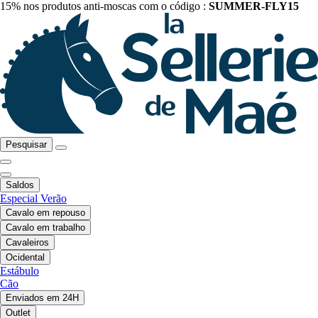
15% nos produtos anti-moscas com o código :
SUMMER-FLY15
Pesquisar
Saldos
Especial Verão
Cavalo em repouso
Cavalo em trabalho
Cavaleiros
Ocidental
Estábulo
Cão
Enviados em 24H
Outlet