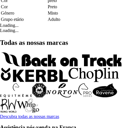
Cor
preto
Cor
Preto
Género
Misto
Grupo etário
Adulto
Loading...
Loading...
Todas as nossas marcas
Descubra todas as nossas marcas
Assistência pós-venda na França