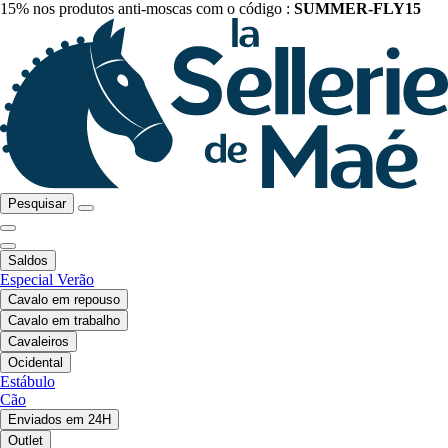
15% nos produtos anti-moscas com o código :
SUMMER-FLY15
Pesquisar
Saldos
Especial Verão
Cavalo em repouso
Cavalo em trabalho
Cavaleiros
Ocidental
Estábulo
Cão
Enviados em 24H
Outlet