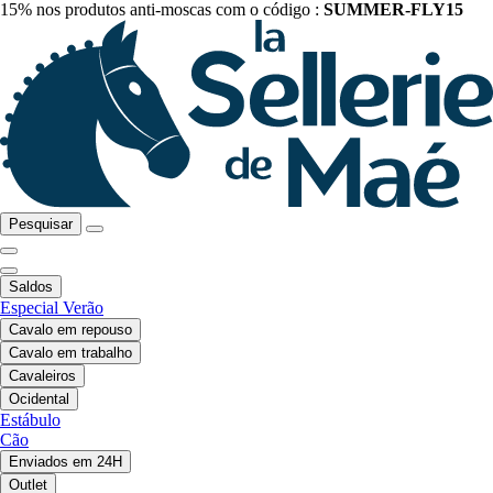
15% nos produtos anti-moscas com o código :
SUMMER-FLY15
Pesquisar
Saldos
Especial Verão
Cavalo em repouso
Cavalo em trabalho
Cavaleiros
Ocidental
Estábulo
Cão
Enviados em 24H
Outlet