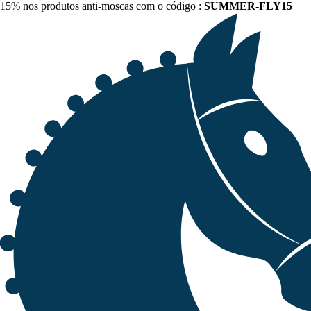
15% nos produtos anti-moscas com o código :
SUMMER-FLY15