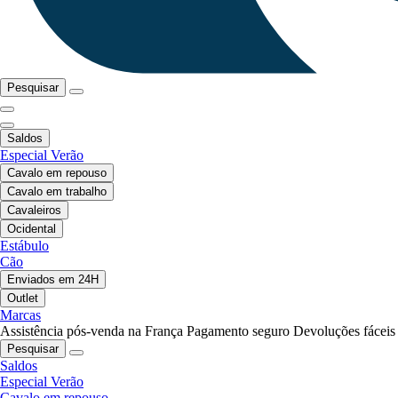
Pesquisar
Saldos
Especial Verão
Cavalo em repouso
Cavalo em trabalho
Cavaleiros
Ocidental
Estábulo
Cão
Enviados em 24H
Outlet
Marcas
Assistência pós-venda na França
Pagamento seguro
Devoluções fáceis
Pesquisar
Saldos
Especial Verão
Cavalo em repouso