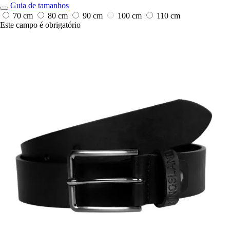
Guia de tamanhos
70 cm
80 cm
90 cm
100 cm
110 cm
Este campo é obrigatório