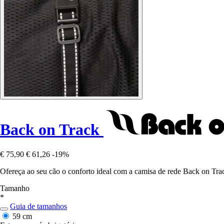
Back on Track
€ 75,90
€ 61,26
-19%
Ofereça ao seu cão o conforto ideal com a camisa de rede Back on Track,
Tamanho
*
Guia de tamanhos
59 cm