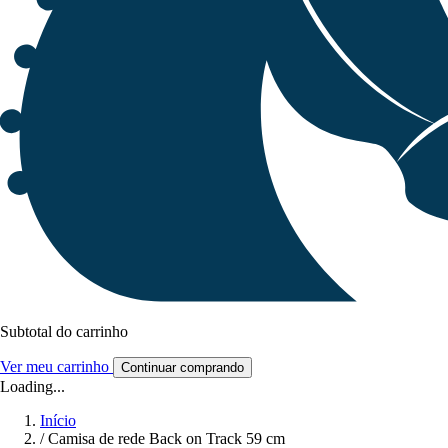
Subtotal do carrinho
Ver meu carrinho
Continuar comprando
Loading...
Início
/
Camisa de rede Back on Track 59 cm