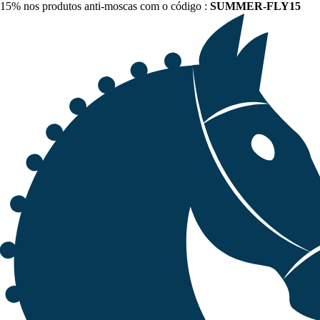
15% nos produtos anti-moscas com o código :
SUMMER-FLY15