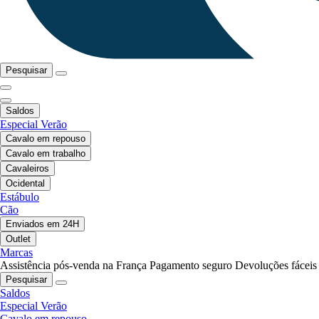
Pesquisar
Saldos
Especial Verão
Cavalo em repouso
Cavalo em trabalho
Cavaleiros
Ocidental
Estábulo
Cão
Enviados em 24H
Outlet
Marcas
Assistência pós-venda na França
Pagamento seguro
Devoluções fáceis
Pesquisar
Saldos
Especial Verão
Cavalo em repouso