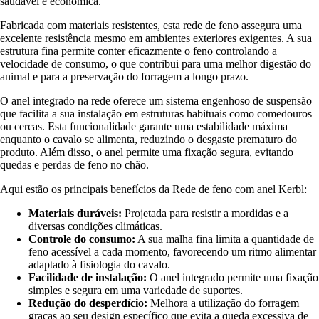
saudável e económica.
Fabricada com materiais resistentes, esta rede de feno assegura uma
excelente resistência mesmo em ambientes exteriores exigentes. A sua
estrutura fina permite conter eficazmente o feno controlando a
velocidade de consumo, o que contribui para uma melhor digestão do
animal e para a preservação do forragem a longo prazo.
O anel integrado na rede oferece um sistema engenhoso de suspensão
que facilita a sua instalação em estruturas habituais como comedouros
ou cercas. Esta funcionalidade garante uma estabilidade máxima
enquanto o cavalo se alimenta, reduzindo o desgaste prematuro do
produto. Além disso, o anel permite uma fixação segura, evitando
quedas e perdas de feno no chão.
Aqui estão os principais benefícios da Rede de feno com anel Kerbl:
Materiais duráveis:
Projetada para resistir a mordidas e a
diversas condições climáticas.
Controle do consumo:
A sua malha fina limita a quantidade de
feno acessível a cada momento, favorecendo um ritmo alimentar
adaptado à fisiologia do cavalo.
Facilidade de instalação:
O anel integrado permite uma fixação
simples e segura em uma variedade de suportes.
Redução do desperdício:
Melhora a utilização do forragem
graças ao seu design específico que evita a queda excessiva de