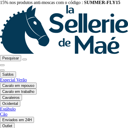
15% nos produtos anti-moscas com o código :
SUMMER-FLY15
Pesquisar
Saldos
Especial Verão
Cavalo em repouso
Cavalo em trabalho
Cavaleiros
Ocidental
Estábulo
Cão
Enviados em 24H
Outlet