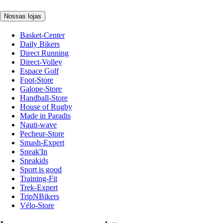
Nossas lojas
Basket-Center
Daily Bikers
Direct Running
Direct-Volley
Espace Golf
Foot-Store
Galope-Store
Handball-Store
House of Rugby
Made in Paradis
Nauti-wave
Pecheur-Store
Smash-Expert
Sneak'In
Sneakids
Sport is good
Training-Fit
Trek-Expert
TripNBikers
Vélo-Store