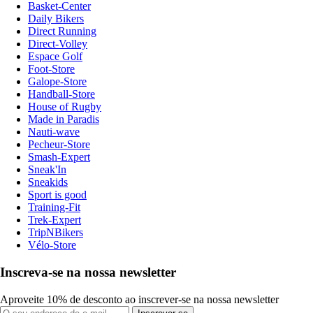
Basket-Center
Daily Bikers
Direct Running
Direct-Volley
Espace Golf
Foot-Store
Galope-Store
Handball-Store
House of Rugby
Made in Paradis
Nauti-wave
Pecheur-Store
Smash-Expert
Sneak'In
Sneakids
Sport is good
Training-Fit
Trek-Expert
TripNBikers
Vélo-Store
Inscreva-se na nossa newsletter
Aproveite 10% de desconto ao inscrever-se na nossa newsletter