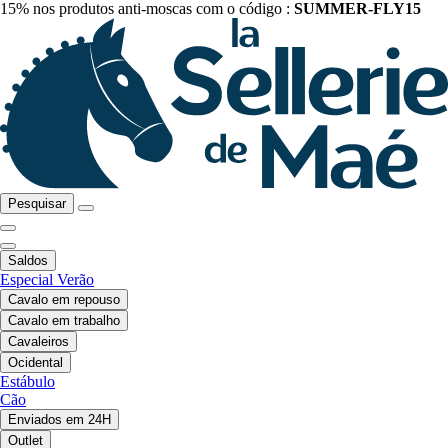
15% nos produtos anti-moscas com o código :
SUMMER-FLY15
Pesquisar
Saldos
Especial Verão
Cavalo em repouso
Cavalo em trabalho
Cavaleiros
Ocidental
Estábulo
Cão
Enviados em 24H
Outlet